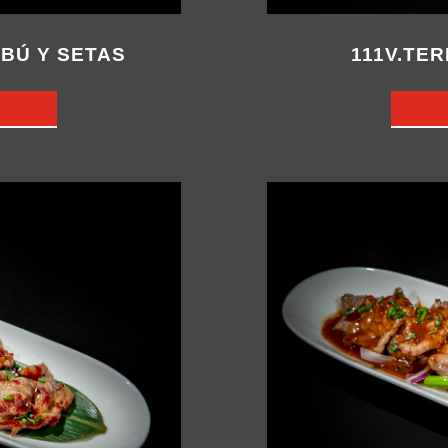
BÚ Y SETAS
111V.TE