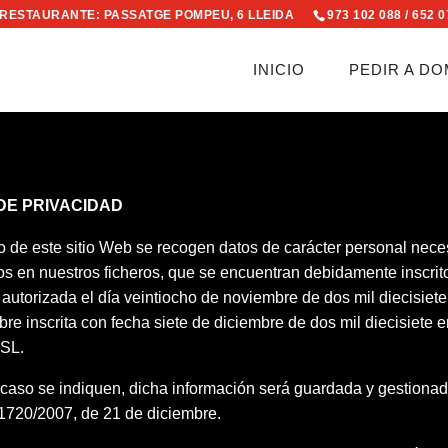
RESTAURANTE: PASSATGE POMPEU, 6 LLEIDA
973 102 088 / 652 
INICIO
PEDIR A DO
DE PRIVACIDAD
e este sitio Web se recogen datos de carácter personal neces
dos en nuestros ficheros, que se encuentran debidamente inscri
utorizada el día veintiocho de noviembre de dos mil diecisiete
re inscrita con fecha siete de diciembre de dos mil diecisiete en
 SL.
a caso se indiquen, dicha información será guardada y gestiona
1720/2007, de 21 de diciembre.